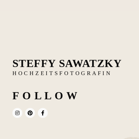
STEFFY SAWATZKY
H O C H Z E I T S F O T O G R A F I N
F O L L O W