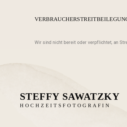
VERBRAUCHERSTREITBEILEGUN
Wir sind nicht bereit oder verpflichtet, an S
STEFFY SAWATZKY
H O C H Z E I T S F O T O G R A F I N