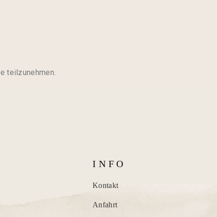
le teilzunehmen.
I N F O
Kontakt
Anfahrt