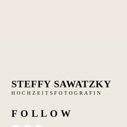
STEFFY SAWATZKY
H O C H Z E I T S F O T O G R A F I N
F O L L O W