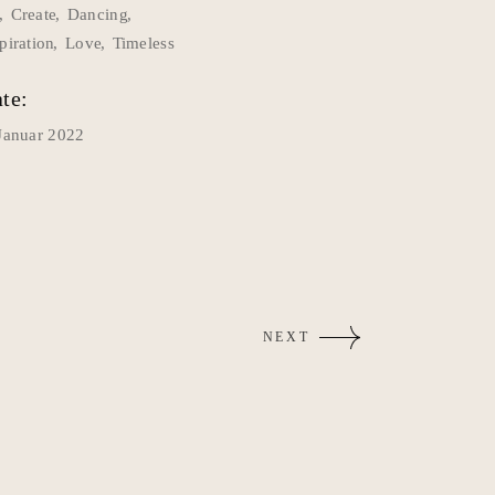
t
Create
Dancing
piration
Love
Timeless
te:
 Januar 2022
NEXT