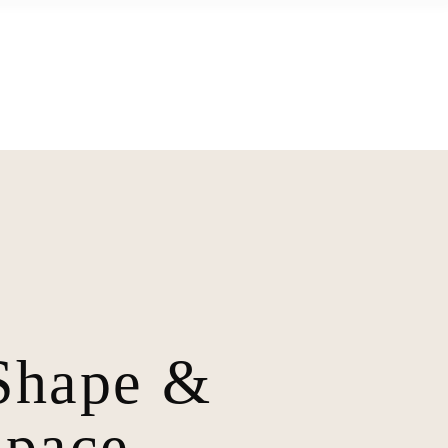
KONTAKT
Shape &
space