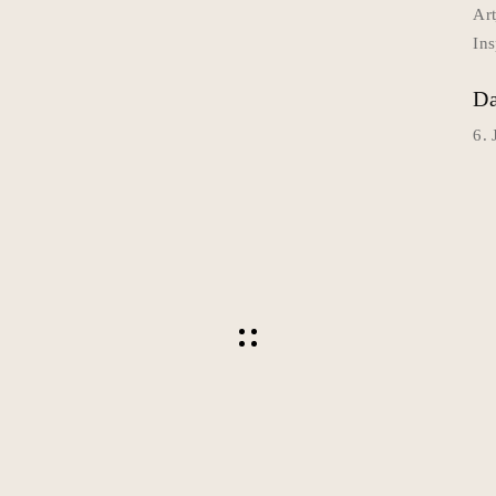
Ar
Ins
Da
6.