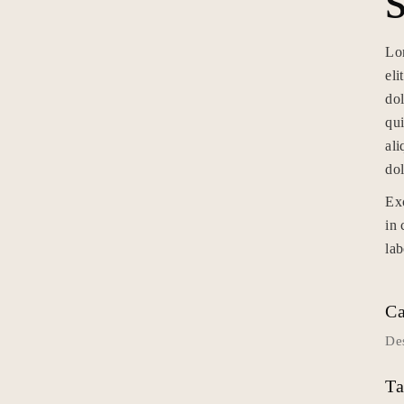
Lor
eli
do
qui
ali
dol
Exc
in 
lab
Ca
De
Ta