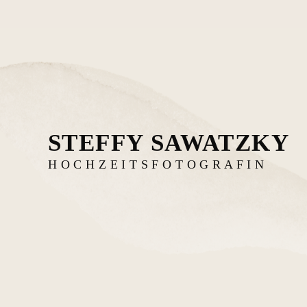
STEFFY SAWATZKY
H O C H Z E I T S F O T O G R A F I N