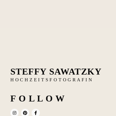
STEFFY SAWATZKY
H O C H Z E I T S F O T O G R A F I N
F O L L O W