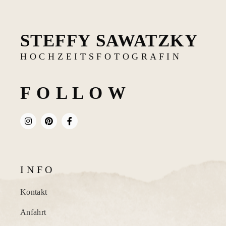
STEFFY SAWATZKY
H O C H Z E I T S F O T O G R A F I N
F O L L O W
I N F O
Kontakt
Anfahrt