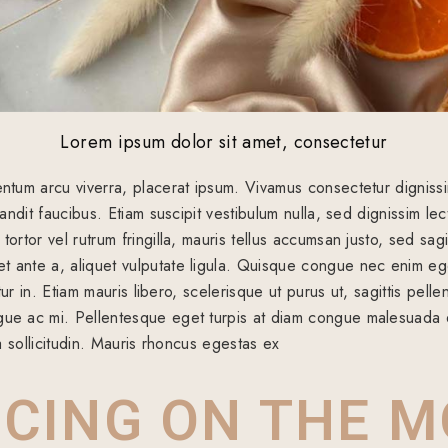
Lorem ipsum dolor sit amet, consectetur
entum arcu viverra, placerat ipsum. Vivamus consectetur digniss
landit faucibus. Etiam suscipit vestibulum nulla, sed dignissim le
ortor vel rutrum fringilla, mauris tellus accumsan justo, sed sagi
 ante a, aliquet vulputate ligula. Quisque congue nec enim ege
citur in. Etiam mauris libero, scelerisque ut purus ut, sagittis pe
ue ac mi. Pellentesque eget turpis at diam congue malesuada et
na sollicitudin. Mauris rhoncus egestas ex
CING ON THE 