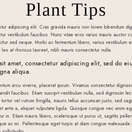
Plant Tips
tur adipiscing elit. Cras gravida mauris non lorem bibendum dig
ctetur vestibulum faucibus. Nunc vitae eros varius mauris auct
icitur sed neque. Morbi ac fermentum libero, varius vestibulum 
, leo at rhoncus laoreet, nibh mauris consectetur nulla.
it amet, consectetur adipiscing elit, sed do e
agna aliqua.
entum arcu viverra, placerat ipsum. Vivamus consectetur digniss
landit faucibus. Etiam suscipit vestibulum nulla, sed dignissim le
ortor vel rutrum fringilla, mauris tellus accumsan justo, sed sagi
 ante a, aliquet vulputate ligula. Quisque congue nec enim ege
citur in. Etiam mauris libero, scelerisque ut purus ut, sagittis pe
ue ac mi. Pellentesque eget turpis at diam congue malesuada et
 sollicitudin.