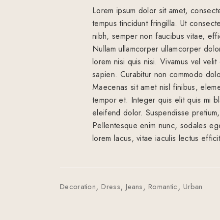
Lorem ipsum dolor sit amet, consecte
tempus tincidunt fringilla. Ut conse
nibh, semper non faucibus vitae, eff
Nullam ullamcorper ullamcorper dolor 
lorem nisi quis nisi. Vivamus vel vel
sapien. Curabitur non commodo dol
Maecenas sit amet nisl finibus, elem
tempor et. Integer quis elit quis mi b
eleifend dolor. Suspendisse pretium, t
Pellentesque enim nunc, sodales eget
lorem lacus, vitae iaculis lectus effic
Decoration
Dress
Jeans
Romantic
Urban