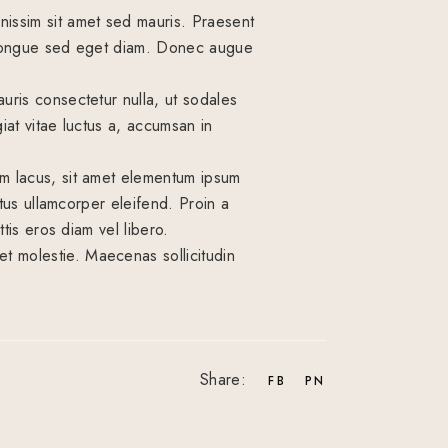
nissim sit amet sed mauris. Praesent
or congue sed eget diam. Donec augue
uris consectetur nulla, ut sodales
iat vitae luctus a, accumsan in
im lacus, sit amet elementum ipsum
ctus ullamcorper eleifend. Proin a
ttis eros diam vel libero.
t molestie. Maecenas sollicitudin
Share:
FB
PN