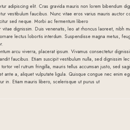
tur adipiscing elit. Cras gravida mauris non lorem bibendum dig
ctetur vestibulum faucibus. Nunc vitae eros varius mauris auct
icitur sed neque. Morbi ac fermentum libero
vitae dignissim. Duis venenatis, leo at rhoncus laoreet, nibh ma
it ornare lectus lobortis interdum. Suspendisse magna metus, feug
or.
entum arcu viverra, placerat ipsum. Vivamus consectetur digniss
landit faucibus. Etiam suscipit vestibulum nulla, sed dignissim le
ortor vel rutrum fringilla, mauris tellus accumsan justo, sed sagi
 ante a, aliquet vulputate ligula. Quisque congue nec enim ege
itur in. Etiam mauris libero, scelerisque ut purus ut