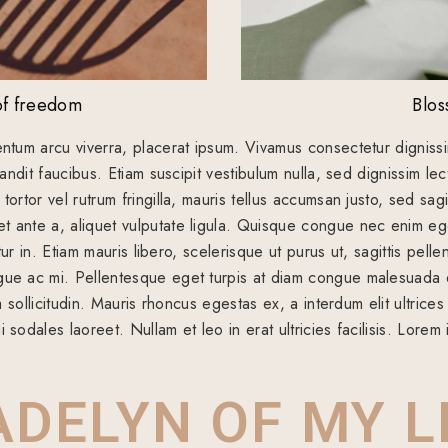
of freedom
Blos
entum arcu viverra, placerat ipsum. Vivamus consectetur digniss
landit faucibus. Etiam suscipit vestibulum nulla, sed dignissim le
ortor vel rutrum fringilla, mauris tellus accumsan justo, sed sagi
 ante a, aliquet vulputate ligula. Quisque congue nec enim ege
citur in. Etiam mauris libero, scelerisque ut purus ut, sagittis pe
ue ac mi. Pellentesque eget turpis at diam congue malesuada et
a sollicitudin. Mauris rhoncus egestas ex, a interdum elit ultrices
 sodales laoreet. Nullam et leo in erat ultricies facilisis. Lorem
DELYN OF MY L