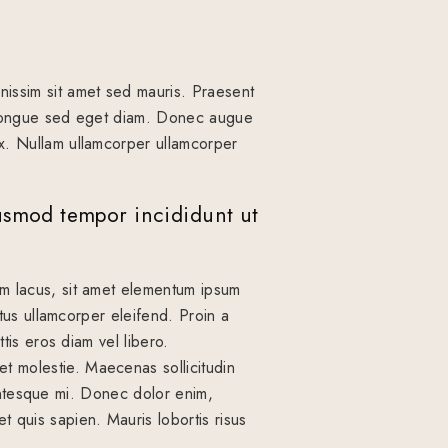
nissim sit amet sed mauris. Praesent
or congue sed eget diam. Donec augue
ex. Nullam ullamcorper ullamcorper
iusmod tempor incididunt ut
im lacus, sit amet elementum ipsum
ctus ullamcorper eleifend. Proin a
ttis eros diam vel libero.
t molestie. Maecenas sollicitudin
llentesque mi. Donec dolor enim,
 quis sapien. Mauris lobortis risus