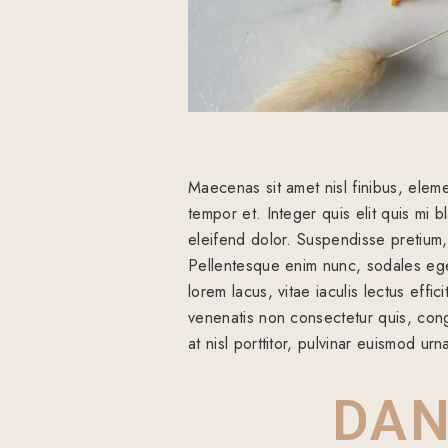
Maecenas sit amet nisl finibus, elem
tempor et. Integer quis elit quis mi b
eleifend dolor. Suspendisse pretium, t
Pellentesque enim nunc, sodales eget
lorem lacus, vitae iaculis lectus effi
venenatis non consectetur quis, cong
at nisl porttitor, pulvinar euismod ur
DAN