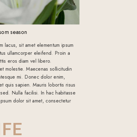
som season
im lacus, sit amet elementum ipsum
ctus ullamcorper eleifend. Proin a
ttis eros diam vel libero.
t molestie. Maecenas sollicitudin
llentesque mi. Donec dolor enim,
 quis sapien. Mauris lobortis risus
 sed. Nulla facilisi. In hac habitasse
 ipsum dolor sit amet, consectetur
IFE