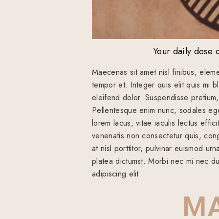
Your daily dose 
Maecenas sit amet nisl finibus, elem
tempor et. Integer quis elit quis mi b
eleifend dolor. Suspendisse pretium, t
Pellentesque enim nunc, sodales eget
lorem lacus, vitae iaculis lectus effi
venenatis non consectetur quis, cong
at nisl porttitor, pulvinar euismod urn
platea dictumst. Morbi nec mi nec dui
adipiscing elit.
MA