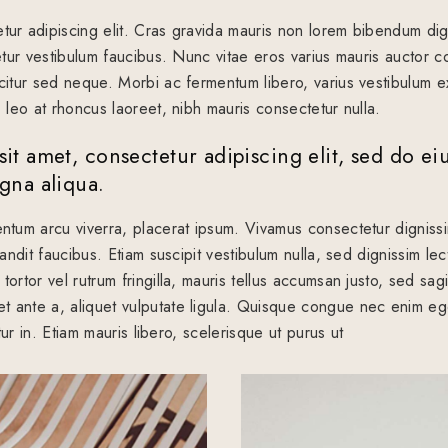
tur adipiscing elit. Cras gravida mauris non lorem bibendum dig
ctetur vestibulum faucibus. Nunc vitae eros varius mauris auct
icitur sed neque. Morbi ac fermentum libero, varius vestibulum 
, leo at rhoncus laoreet, nibh mauris consectetur nulla.
it amet, consectetur adipiscing elit, sed do e
agna aliqua.
entum arcu viverra, placerat ipsum. Vivamus consectetur digniss
landit faucibus. Etiam suscipit vestibulum nulla, sed dignissim le
ortor vel rutrum fringilla, mauris tellus accumsan justo, sed sagi
 ante a, aliquet vulputate ligula. Quisque congue nec enim ege
itur in. Etiam mauris libero, scelerisque ut purus ut