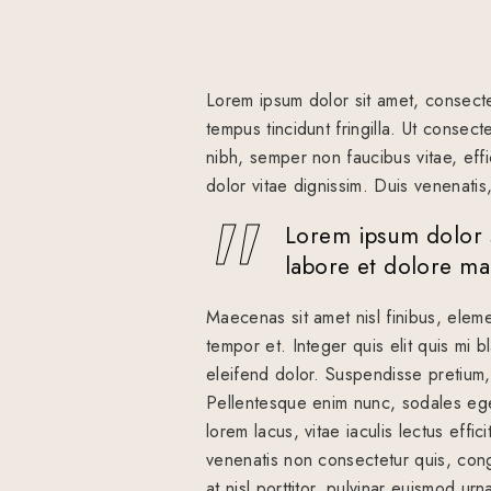
Lorem ipsum dolor sit amet, consecte
tempus tincidunt fringilla. Ut conse
nibh, semper non faucibus vitae, eff
dolor vitae dignissim. Duis venenatis
Lorem ipsum dolor s
labore et dolore m
Maecenas sit amet nisl finibus, elem
tempor et. Integer quis elit quis mi b
eleifend dolor. Suspendisse pretium, t
Pellentesque enim nunc, sodales eget
lorem lacus, vitae iaculis lectus effi
venenatis non consectetur quis, cong
at nisl porttitor, pulvinar euismod urna